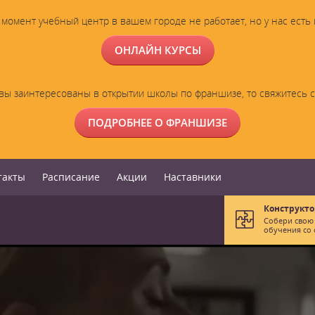
момент учебный центр в вашем городе не работает, но у нас есть
ОНЛАЙН КУРСЫ
вы заинтересованы в открытии школы по франшизе, то свяжитесь 
ПОДРОБНЕЕ О ФРАНШИЗЕ
такты
Расписание
Акции
Наставники
Конструкто
Собери свою
обучения со 