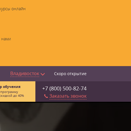
 курсы онлайн
с нами
Владивосток
Скоро открытие
р обучения
+7 (800) 500-82-74
 программу
Заказать звонок
скидкой до 40%