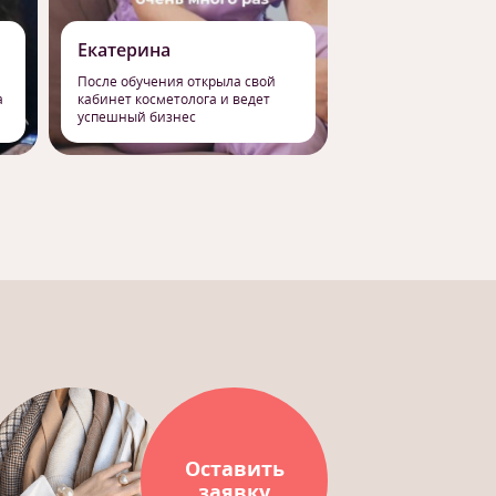
Екатерина
Роман
После обучения открыла свой
Сменил работу на 
а
кабинет косметолога и ведет
профессию массаж
успешный бизнес
свое призвание
Оставить
заявку