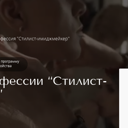
фессия "Стилист-имиджмейкер"
 программу
ройства
фессии “Стилист-
”