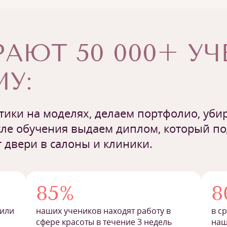
АЮТ 50 000+ У
У:
ики на моделях, делаем портфолио, убир
ле обучения выдаем диплом, который п
 двери в салоны и клиники.
85%
8
 или
наших учеников находят работу в
в с
сфере красоты в течение 3 недель
наш