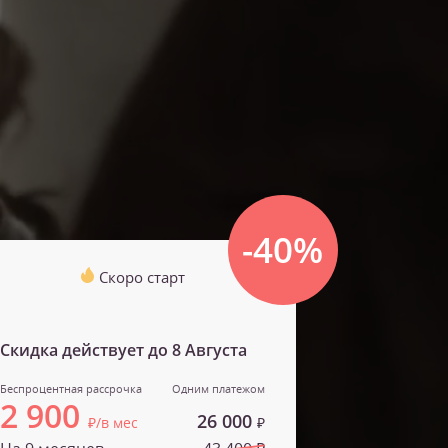
-40%
Скоро старт
Скидка действует до
8 Августа
Беспроцентная рассрочка
Одним платежом
2 900
26 000
₽/в мес
₽