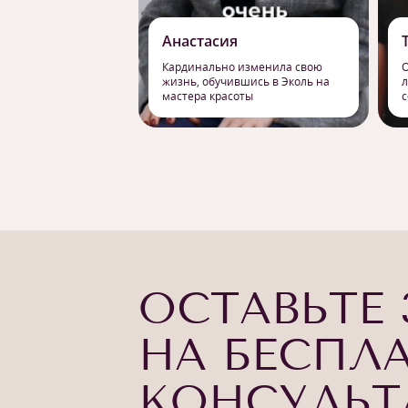
Анастасия
Кардинально изменила свою
О
жизнь, обучившись в Эколь на
л
мастера красоты
с
ОСТАВЬТЕ 
НА БЕСПЛ
КОНСУЛЬ