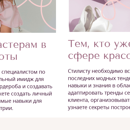
Тем, кто уж
стерам в
сфере крас
соты
Стилисту необходимо вс
ь специалистом по
последних модных тенд
льный имидж для
навыки и знания в обла
ардероба и создавать
адаптировать тренды се
жете создать личный
клиента, организовыва
имые навыки для
узнаете секреты постро
трии.