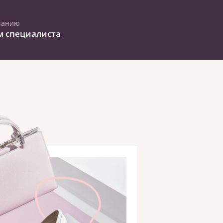
чанию
м специалиста