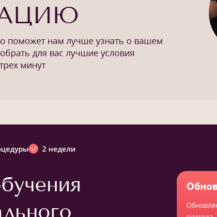
ТАЦИЮ
то поможет нам лучше узнать о вашем
добрать для вас лучшие условия
трех минут
оцедуры
2 недели
бучения
Обнов
ального
Обновля
полгода,