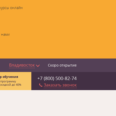
 курсы онлайн
с нами
Владивосток
Скоро открытие
р обучения
+7 (800) 500-82-74
 программу
Заказать звонок
скидкой до 40%