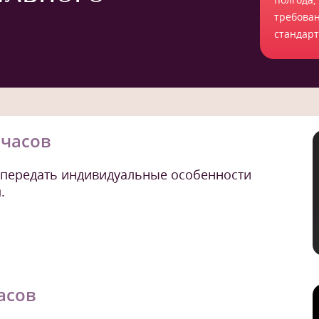
требова
стандар
.часов
о передать индивидуальные особенности
.
часов