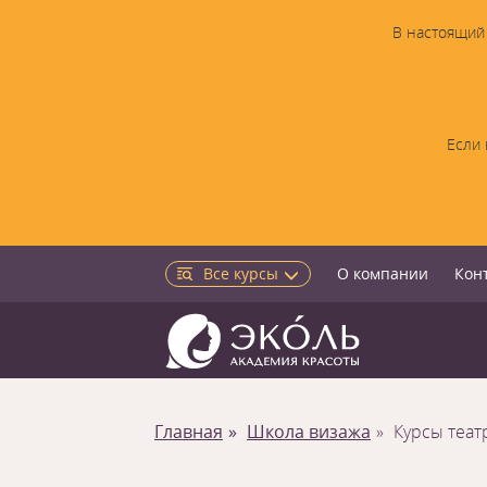
В настоящий 
Если 
Все курсы
О компании
Кон
Главная
Школа визажа
Курсы теат