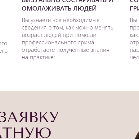
ОМОЛАЖИВАТЬ ЛЮДЕЙ
ГР
Вы узнаете все необходимые
Вы 
сведения о том, как можно менять
про
возраст людей при помощи
как
профессионального грима,
отр
ого
отработаете полученные знания
на
его
на практике;
чел
ЗАЯВКУ
АТНУЮ