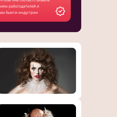
ниям работодателей и
там бьюти-индустрии