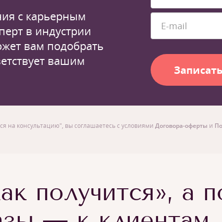
ия с карьерным
перт в индустрии
ожет вам подобрать
ветствует вашим
ся на консультацию", вы соглашаетесь с условиями
Договора-оферты
и
По
ак получится», а 
азы — к клиентам