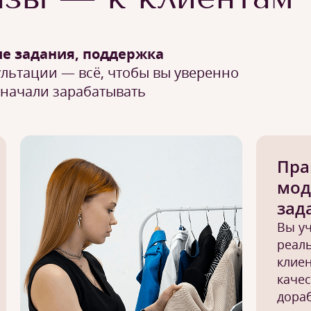
ие задания, поддержка
льтации — всё, чтобы вы уверенно
 начали зарабатывать
Пра
мод
зад
Вы уч
реал
клиен
качес
дораб