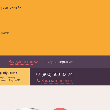
 курсы онлайн
с нами
Владивосток
Скоро открытие
р обучения
+7 (800) 500-82-74
 программу
Заказать звонок
скидкой до 40%