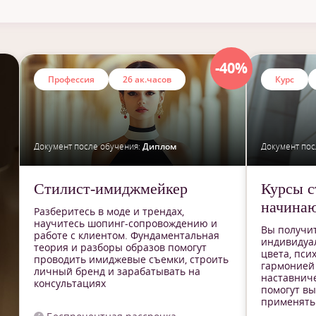
Для работы
Ди
Для себя
Сер
Для начинающих
-40%
Профессия
26 ак.часов
Курс
Повышение квалификации
И
Документ после обучения:
Диплом
Документ пос
Стилист-имиджмейкер
Курсы с
начина
Разберитесь в моде и трендах,
научитесь шопинг-сопровождению и
Вы получит
работе с клиентом. Фундаментальная
индивидуа
теория и разборы образов помогут
цвета, пси
проводить имиджевые съемки, строить
гармонией 
личный бренд и зарабатывать на
наставниче
консультациях
помогут вы
применять 