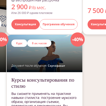
Беспроцентная рассрочка
2 900
₽/в мес.
7 500
Или 26 000 ₽ одним платежом
Консультация
Программа обучения
Консульт
40%
-40%
Курс
8 ак.часов
Документ после обучения:
Сертификат
Курсы консультирования по
стилю
Вы сможете применять на практике
навыки стилиста: построение мужского
образа, организация съемки,
презентация и рекомендации. Вы