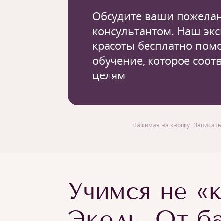
Обсудите ваши пожелан
консультантом. Наш экс
красоты бесплатно пом
обучение, которое соот
целям
Нажимая на кнопку "Записать
Учимся не «к
Эколь. От б