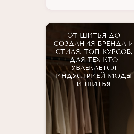
Fashion-консультирование
Стилист-имиджмейкер
Начинающие стилисты
ОТ ШИТЬЯ ДО
Капсульный гардероб
СОЗДАНИЯ БРЕНДА 
Трендвотчинг
СТИЛЯ: ТОП КУРСОВ,
ДЛЯ ТЕХ КТО
Сочетание цветов
УВЛЕКАЕТСЯ
ИНДУСТРИЕЙ МОДЫ
И ШИТЬЯ