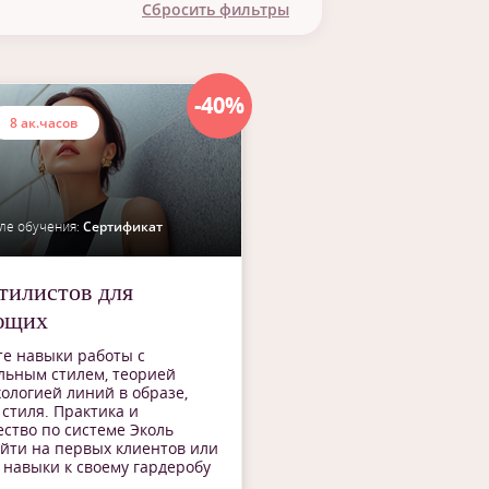
Сбросить фильтры
плом
тификат
-40%
8 ак.часов
ле обучения:
Сертификат
тилистов для
ющих
е навыки работы с
льным стилем, теорией
хологией линий в образе,
стиля. Практика и
ство по системе Эколь
йти на первых клиентов или
навыки к своему гардеробу