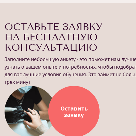
ОСТАВЬТЕ ЗАЯВКУ
НА БЕСПЛАТНУЮ
КОНСУЛЬТАЦИЮ
1
/
6
Заполните небольшую анкету - это поможет нам лучш
узнать о вашем опыте и потребностях, чтобы подобра
для вас лучшие условия обучения. Это займет не бол
трех минут
Оставить
заявку