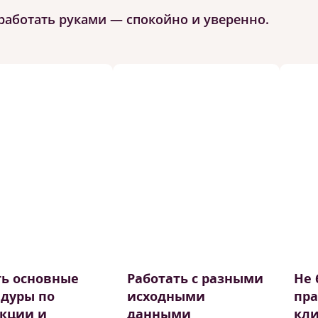
работать руками — спокойно и уверенно.
ь основные
Работать с разными
Не 
дуры по
исходными
пра
кции и
данными
кл