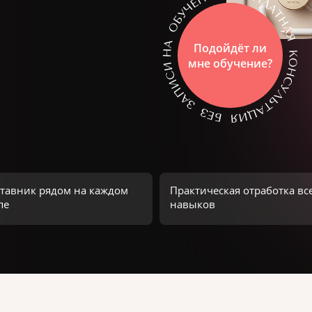
Подойдёт ли
мне обучение?
тавник рядом на каждом
Практическая отработка вс
пе
навыков