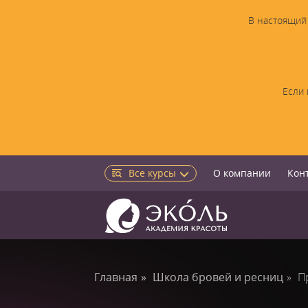
В настоящий 
Если 
Все курсы
О компании
Кон
Главная
Школа бровей и ресниц
П