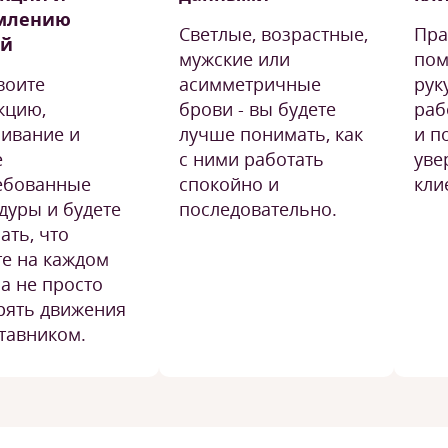
млению
Светлые, возрастные,
Пра
ей
мужские или
пом
воите
асимметричные
рук
кцию,
брови - вы будете
раб
ивание и
лучше понимать, как
и п
е
с ними работать
уве
ебованные
спокойно и
кли
дуры и будете
последовательно.
ать, что
те на каждом
 а не просто
рять движения
ставником.