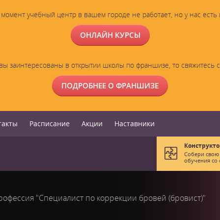
момент учебный центр в вашем городе не работает, но у нас есть
ОНЛАЙН КУРСЫ
вы заинтересованы в открытии школы по франшизе, то свяжитесь 
ПОДРОБНЕЕ О ФРАНШИЗЕ
такты
Расписание
Акции
Наставники
Конструкто
Собери свою
обучения со 
рофессия "Специалист по коррекции бровей (бровист)"