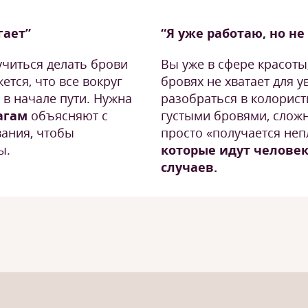
гает”
“Я уже работаю, но н
учиться делать брови
Вы уже в сфере красоты,
тся, что все вокруг
бровях не хватает для 
 в начале пути. Нужна
разобраться в колорист
шагам
объясняют с
густыми бровями, сложн
вания, чтобы
просто «получается неп
ы.
которые идут человек
случаев.