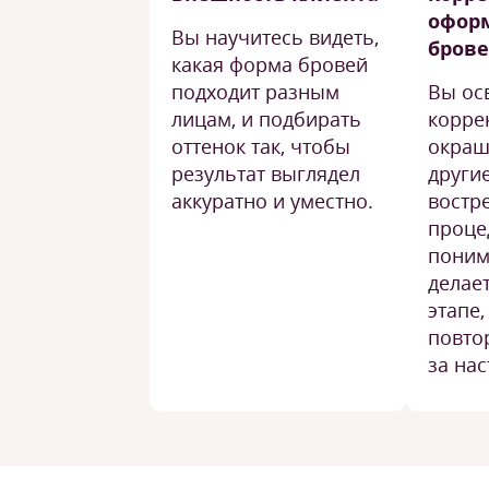
офор
Вы научитесь видеть,
бров
какая форма бровей
подходит разным
Вы ос
лицам, и подбирать
корре
оттенок так, чтобы
окраш
результат выглядел
други
аккуратно и уместно.
востр
проце
поним
делае
этапе,
повто
за на