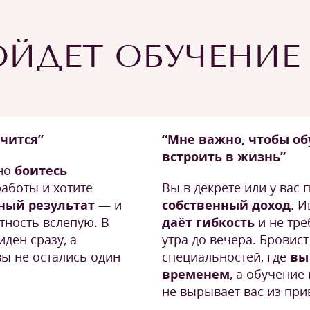
ЙДЕТ ОБУЧЕНИЕ
учится”
“Мне важно, чтобы о
встроить в жизнь”
 но
боитесь
работы и хотите
Вы в декрете или у вас
ный результат
— и
собственный доход
. 
тность вслепую. В
даёт гибкость
и не тре
ден сразу, а
утра до вечера. Бровист
вы не остались один
специальностей, где
вы
временем
, а обучение
не вырывает вас из при