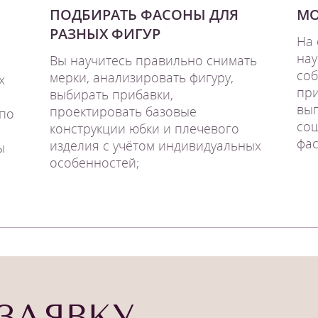
ПОДБИРАТЬ ФАСОНЫ ДЛЯ
МО
РАЗНЫХ ФИГУР
На 
нау
Вы научитесь правильно снимать
соб
мерки, анализировать фигуру,
х
при
выбирать прибавки,
вы
проектировать базовые
 по
сош
конструкции юбки и плечевого
фас
изделия с учётом индивидуальных
ы
особенностей;
ЗАЯВКУ