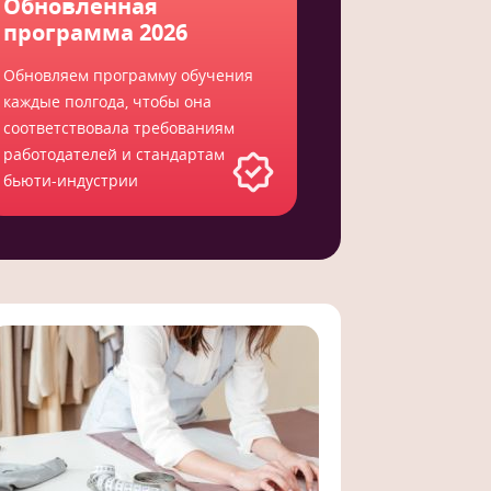
Обновленная
программа 2026
Обновляем программу обучения
каждые полгода, чтобы она
соответствовала требованиям
работодателей и стандартам
бьюти-индустрии