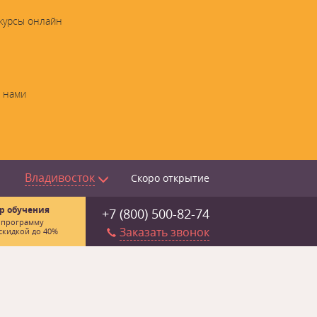
 курсы онлайн
с нами
Владивосток
Скоро открытие
р обучения
+7 (800) 500-82-74
 программу
Заказать звонок
скидкой до 40%