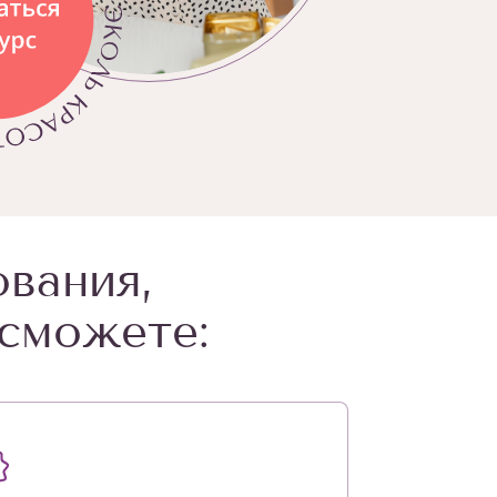
ования,
сможете: