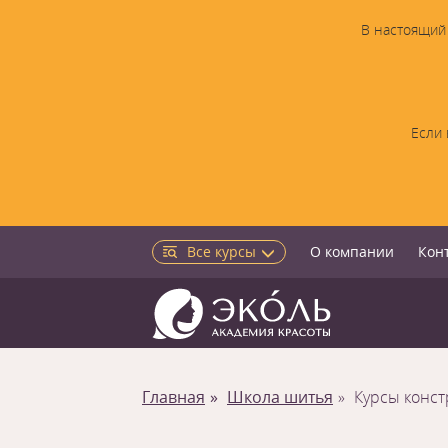
В настоящий 
Если 
Все курсы
О компании
Кон
Главная
Школа шитья
Курсы конс